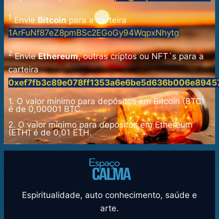
1
Envie
Bitcoin
para a carteira
1ArFuNf87eZ8pmBSc2EGoGy94WqpxNhytg
2
Envie
Ethereum
, outras criptos ou NFT´s para a
carteira
0xef7fb3c89e078ff1353a6e6be5d636b006e8945
1.
O valor mínimo para depósitos em Bitcoin (BTC)
é de 0,00001 BTC.
2.
O valor mínimo para depósitos em Ethereum
(ETH) é de 0,01 ETH.
Espiritualidade, auto conhecimento, saúde e
arte.