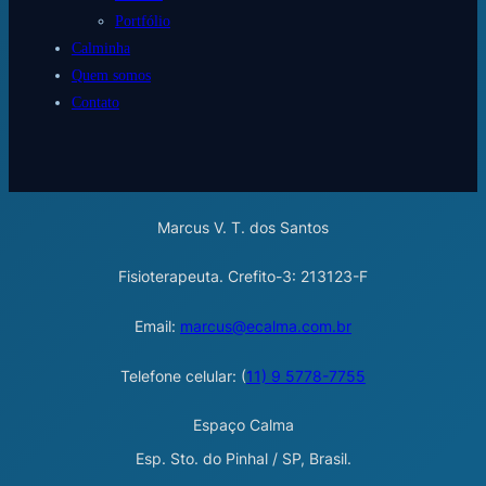
Portfólio
Calminha
Quem somos
Contato
Marcus V. T. dos Santos
Fisioterapeuta. Crefito-3: 213123-F
Email:
marcus@ecalma.com.br
Telefone celular: (
11) 9 5778-7755
Espaço Calma
Esp. Sto. do Pinhal / SP, Brasil.