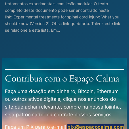
tratamentos experimentais com lesão medular. O texto
completo deste documento pode ser encontrado neste
link: Experimental treatments for spinal cord injury: What you
should know (Version 2). Obs.: link quebrado. Talvez este link
se relacione a esta lista. Em…
Contribua com o Espaço Calma
Faça uma doação em dinheiro, Bitcoin, Ethereum
ou outros ativos digitais, clique nos anúncios do
site que achar relevante, compre na nossa lojinha,
seja patrocinador ou contrate nossos serviços.
Faça um PIX para o e-mail
pix@espacocalma.com