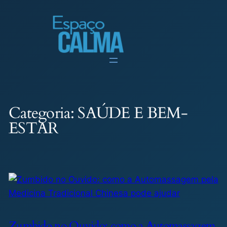
Pular
para
o
conteúdo
Categoria:
SAÚDE E BEM-
ESTAR
Zumbido no Ouvido: como a Automassagem