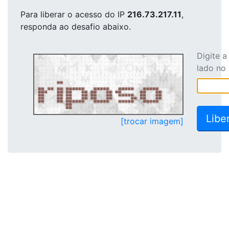
Para liberar o acesso
do IP
216.73.217.11
,
responda ao desafio abaixo.
Digite 
lado no
[trocar imagem]