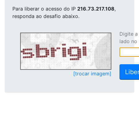
Para liberar o acesso
do IP
216.73.217.108
,
responda ao desafio abaixo.
Digite 
lado no
[trocar imagem]