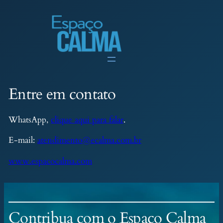
Entre em contato
WhatsApp,
clique aqui para falar
.
E-mail:
atendimento@ecalma.com.br
www.espacocalma.com
Contribua com o Espaço Calma