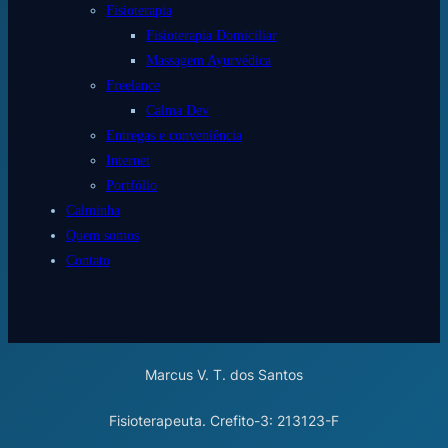
Fisioterapia
Fisioterapia Domiciliar
Massagem Ayurvédica
Freelance
Calma Dev
Entregas e conveniência
Internet
Portfólio
Calminha
Quem somos
Contato
Marcus V. T. dos Santos
Fisioterapeuta. Crefito-3: 213123-F