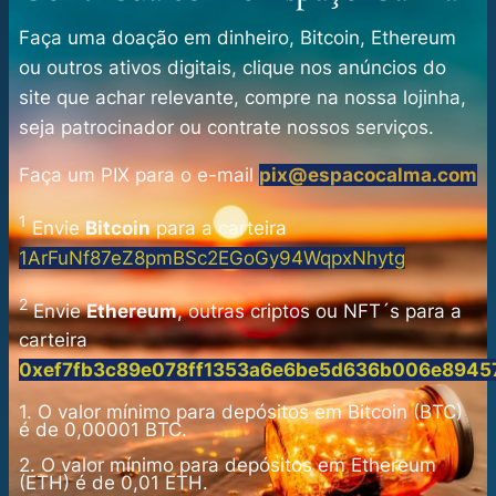
Faça uma doação em dinheiro, Bitcoin, Ethereum
ou outros ativos digitais, clique nos anúncios do
site que achar relevante, compre na nossa lojinha,
seja patrocinador ou contrate nossos serviços.
Faça um PIX para o e-mail
pix@espacocalma.com
1
Envie
Bitcoin
para a carteira
1ArFuNf87eZ8pmBSc2EGoGy94WqpxNhytg
2
Envie
Ethereum
, outras criptos ou NFT´s para a
carteira
0xef7fb3c89e078ff1353a6e6be5d636b006e8945
1.
O valor mínimo para depósitos em Bitcoin (BTC)
é de 0,00001 BTC.
2.
O valor mínimo para depósitos em Ethereum
(ETH) é de 0,01 ETH.