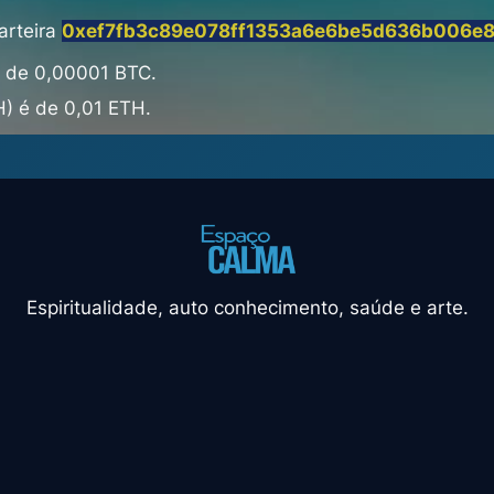
arteira
0xef7fb3c89e078ff1353a6e6be5d636b006e
é de 0,00001 BTC.
) é de 0,01 ETH.
Espiritualidade, auto conhecimento, saúde e arte.