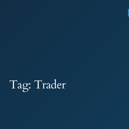
Pular
para
o
conteúdo
Tag:
Trader