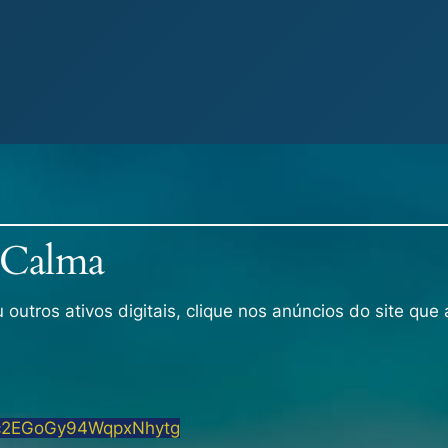
 Calma
utros ativos digitais, clique nos anúncios do site que 
c2EGoGy94WqpxNhytg