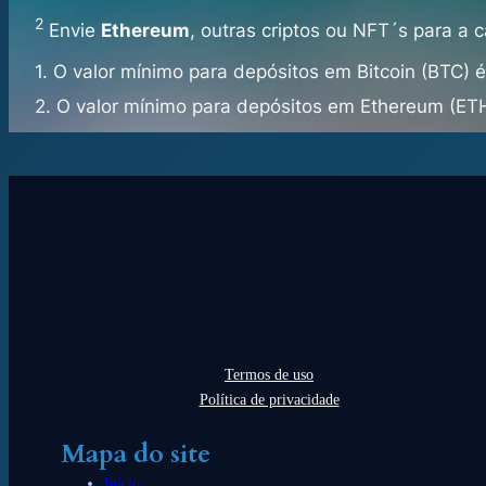
2
Envie
Ethereum
, outras criptos ou NFT´s para a c
1.
O valor mínimo para depósitos em Bitcoin (BTC) 
2.
O valor mínimo para depósitos em Ethereum (ETH
Termos de uso
Política de privacidade
Mapa do site
Início