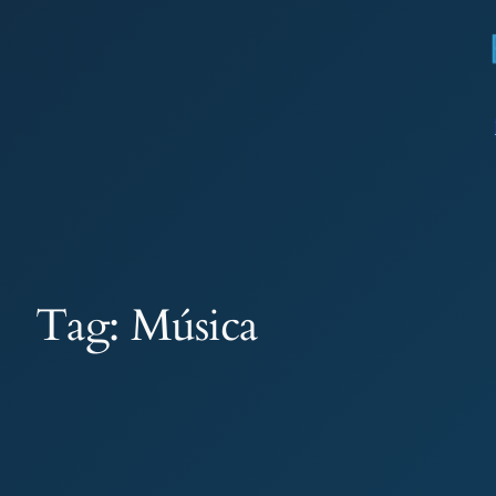
Pular
para
o
conteúdo
Tag:
Música