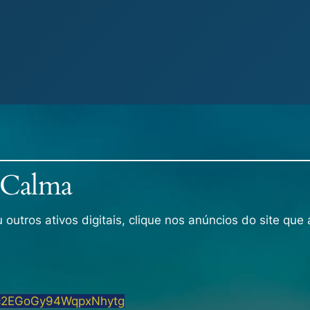
 Calma
utros ativos digitais, clique nos anúncios do site que 
c2EGoGy94WqpxNhytg