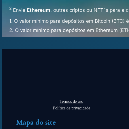
2
Envie
Ethereum
, outras criptos ou NFT´s para a c
1.
O valor mínimo para depósitos em Bitcoin (BTC) 
2.
O valor mínimo para depósitos em Ethereum (ETH
Termos de uso
Política de privacidade
Mapa do site