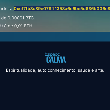
arteira
0xef7fb3c89e078ff1353a6e6be5d636b006e
é de 0,00001 BTC.
) é de 0,01 ETH.
Espiritualidade, auto conhecimento, saúde e arte.