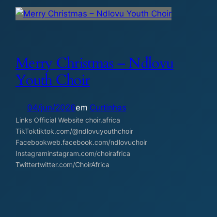
Merry Christmas – Ndlovu
Youth Choir
04/jun/2026
em
Curtinhas
Links Official Website choir.africa
TikToktiktok.com/@ndlovuyouthchoir
Facebookweb.facebook.com/ndlovuchoir
Instagraminstagram.com/choirafrica
Twittertwitter.com/ChoirAfrica